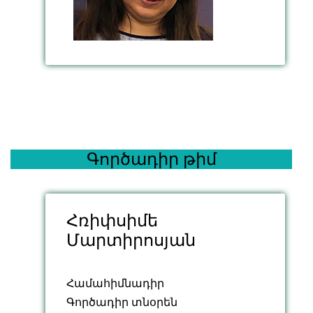
Գործադիր թիմ
Հռիփսիմե
Մարտիրոսյան
Համահիմնադիր
Գործադիր տնօրեն