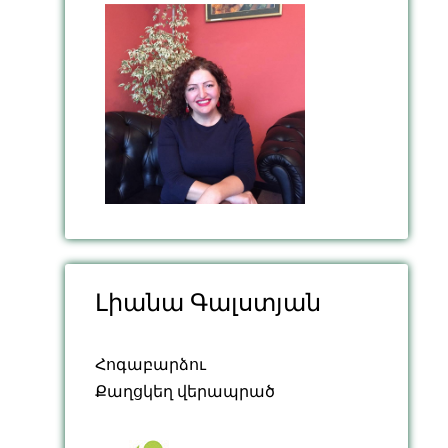
Լիանա Գալստյան
Հոգաբարձու
Քաղցկեղ վերապրած