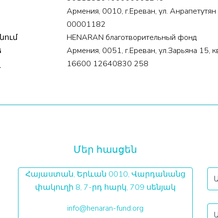
Армения, 0010, г.Ереван, ул. Анрапетутян
00001182
նում
HENARAN благотворительный фонд
ե
Армения, 0051, г.Ереван, ул.Зарьяна 15, к
վ
16600 12640830 258
Մեր հասցեն
Հայաստան, Երևան 0010, Վարդանանց
փակուղի 8, 7-րդ հարկ, 709 սենյակ
info@henaran-fund.org