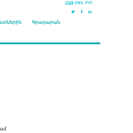
ՀԱՅ
ENG
РУС
նտներին
Գրադարան
ամ