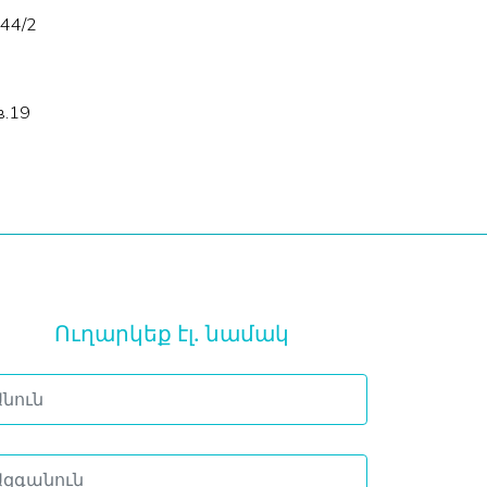
 44/2
в.19
Ուղարկեք էլ․ նամակ