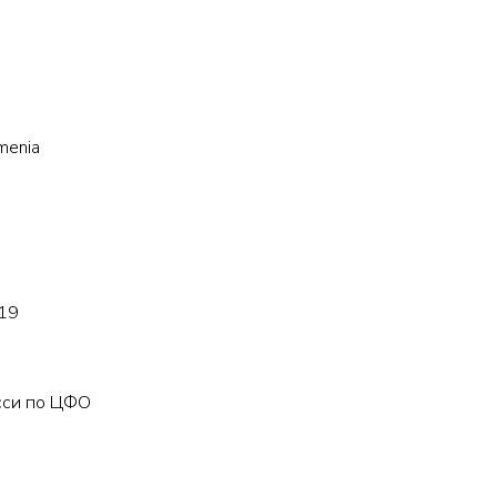
menia
.19
сси по ЦФО