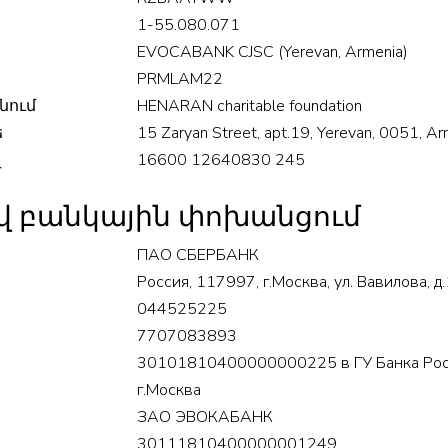
1-55.080.071
EVOCABANK CJSC (Yerevan, Armenia)
PRMLAM22
նում
HENARAN charitable foundation
ե
15 Zaryan Street, apt.19, Yerevan, 0051, Ar
վ
16600 12640830 245
ով բանկային փոխանցում
ПАО СБЕРБАНК
Россия, 117997, г.Москва, ул. Вавилова, д
044525225
7707083893
30101810400000000225 в ГУ Банка Ро
г.Москва
ЗАО ЭВОКАБАНК
30111810400000001249